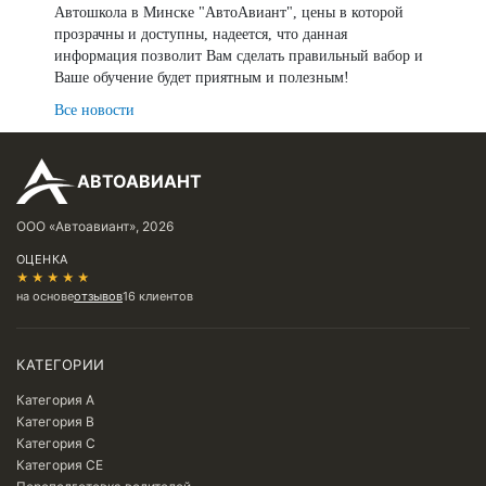
Автошкола в Минске "АвтоАвиант", цены в которой
прозрачны и доступны, надеется, что данная
информация позволит Вам сделать правильный вабор и
Ваше обучение будет приятным и полезным!
Все новости
АВТОАВИАНТ
ООО «Автоавиант», 2026
ОЦЕНКА
★★★★★
на основе
отзывов
16 клиентов
КАТЕГОРИИ
Категория A
Категория B
Категория C
Категория CE