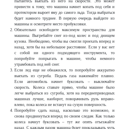
пытайтесь выехать из него на скорости. Это может
привести к тому, что машина начнет копать под себя и
протектором выроет яму до самого льда. Тогда выбраться
будет намного труднее. В первую очередь выйдите из
машины и осмотрите место пробуксовки.
Обязательно освободите максимум пространства для
машины. Выгребайте снег из-под колес и под днищем
кузова. Необходимо, чтобы вы смогли проехать вперед и
назад, хотя бы на небольшое расстояние. Если у вас нет
с собой ни одного подходящего инструмента, то
попробуйте попрыгать в машине, чтобы немного
утрамбовать под ней снег.
Если лед еще не обнажился, то попробуйте аккуратно
выехать из сугроба. Педаль газа нажимайте плавно.
Если автомобиль начнет буксовать – выключайте
скорость. Колеса ставьте прямо, чтобы машине было
легче выбраться из сугроба, хотя на переднеприводных
машинах лучше, наоборот, поворачивать руль вправо-
влево, пока колеса не встанут на сухую поверхность.
Попробуйте сдать назад, насколько это возможно, и
снова продвинуться вперед по своим следам. Как только
колеса начнут буксовать – тут же опять отъезжайте
назад. С каждым разом машина будет прокладывать чуть