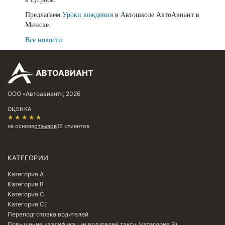
Предлагаем
Уроки вождения
в Автошколе АвтоАвиант в
Минске.
Все новости
АВТОАВИАНТ
ООО «Автоавиант», 2026
ОЦЕНКА
★★★★★
на основе
отзывов
16 клиентов
КАТЕГОРИИ
Категория A
Категория B
Категория C
Категория CE
Переподготовка водителей
Повышение квалификации водителей такси (категория B)